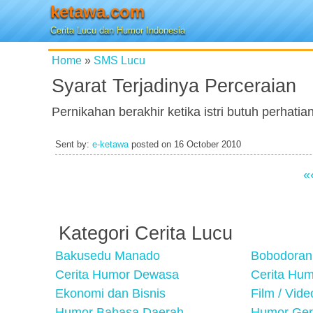
ketawa.com
Cerita Lucu dan Humor Indonesia
Home
»
SMS Lucu
Syarat Terjadinya Perceraian
Pernikahan berakhir ketika istri butuh perhatia
Sent by:
e-ketawa
posted on
16 October 2010
«
Kategori Cerita Lucu
Bakusedu Manado
Bobodoran
Cerita Humor Dewasa
Cerita Hu
Ekonomi dan Bisnis
Film / Vid
Humor Bahasa Daerah
Humor Ger