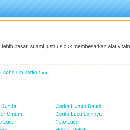
n lebih besar, suami justru sibuk membesarkan alat vital
« sebelum
berikut »»
 Sunda
Cerita Humor Batak
mor Umum
Cerita Lucu Lainnya
eo Lucu
Foto Lucu
eja
Humor Politik