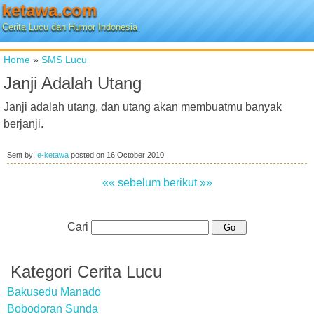
ketawa.com
Cerita Lucu dan Humor Indonesia
Home
»
SMS Lucu
Janji Adalah Utang
Janji adalah utang, dan utang akan membuatmu banyak
berjanji.
Sent by:
e-ketawa
posted on
16 October 2010
«« sebelum
berikut »»
Cari
Kategori Cerita Lucu
Bakusedu Manado
Bobodoran Sunda