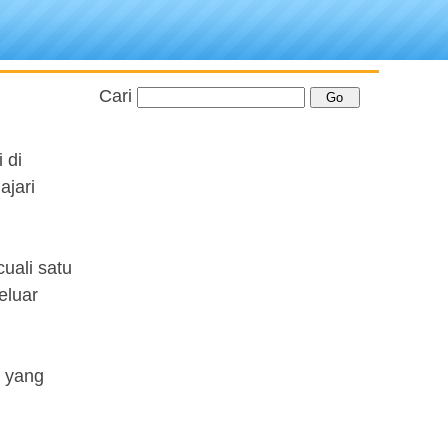
Cari
 di
ajari
uali satu
eluar
n yang