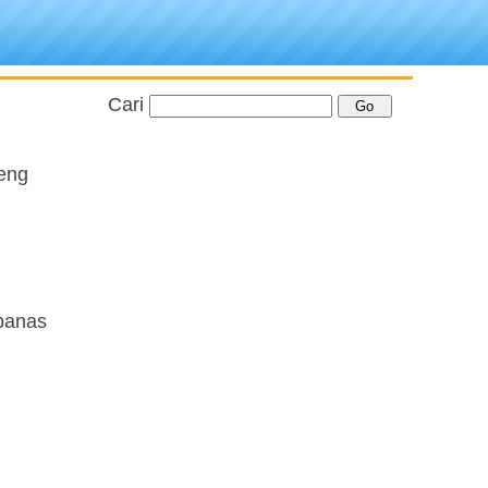
Cari
neng
 panas