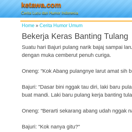
ketawa.com
Cerita Lucu dan Humor Indonesia
Home
»
Cerita Humor Umum
Bekerja Keras Banting Tulang
Suatu hari Bajuri pulang narik bajaj sampai l
dengan muka cemberut penuh curiga.
Oneng: "Kok Abang pulangnye larut amat sih b
Bajuri: "Dasar bini nggak tau diri, laki baru p
buat mandi. Laki baru pulang kerja banting tul
Oneng: "Berarti sekarang abang udah nggak nar
Bajuri: "Kok nanya gitu?"