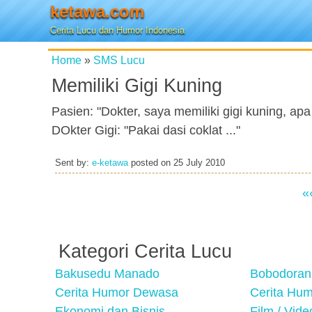
ketawa.com
Cerita Lucu dan Humor Indonesia
Home
»
SMS Lucu
Memiliki Gigi Kuning
Pasien: "Dokter, saya memiliki gigi kuning, ap
DOkter Gigi: "Pakai dasi coklat ..."
Sent by:
e-ketawa
posted on
25 July 2010
«
Kategori Cerita Lucu
Bakusedu Manado
Bobodoran
Cerita Humor Dewasa
Cerita Hu
Ekonomi dan Bisnis
Film / Vid