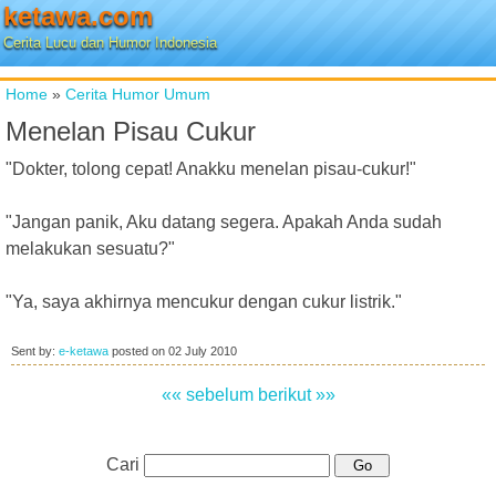
ketawa.com
Cerita Lucu dan Humor Indonesia
Home
»
Cerita Humor Umum
Menelan Pisau Cukur
"Dokter, tolong cepat! Anakku menelan pisau-cukur!"
"Jangan panik, Aku datang segera. Apakah Anda sudah
melakukan sesuatu?"
"Ya, saya akhirnya mencukur dengan cukur listrik."
Sent by:
e-ketawa
posted on
02 July 2010
«« sebelum
berikut »»
Cari