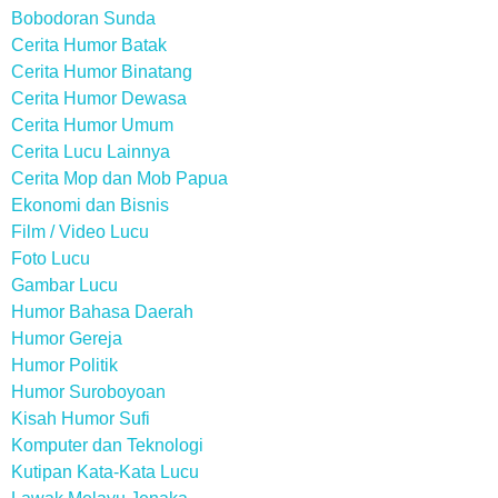
Bobodoran Sunda
Cerita Humor Batak
Cerita Humor Binatang
Cerita Humor Dewasa
Cerita Humor Umum
Cerita Lucu Lainnya
Cerita Mop dan Mob Papua
Ekonomi dan Bisnis
Film / Video Lucu
Foto Lucu
Gambar Lucu
Humor Bahasa Daerah
Humor Gereja
Humor Politik
Humor Suroboyoan
Kisah Humor Sufi
Komputer dan Teknologi
Kutipan Kata-Kata Lucu