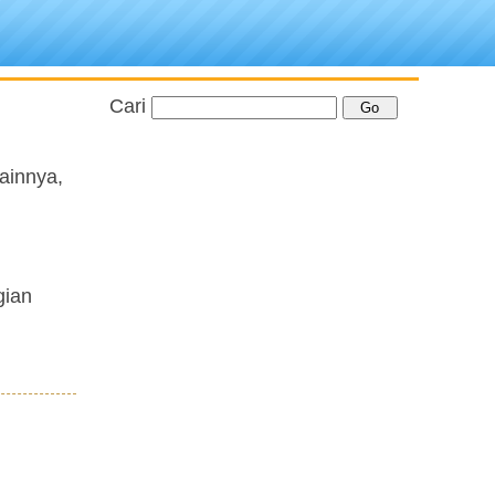
Cari
ainnya,
gian