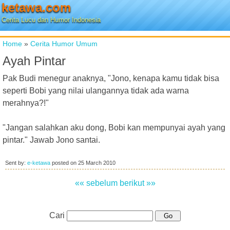
ketawa.com
Cerita Lucu dan Humor Indonesia
Home
»
Cerita Humor Umum
Ayah Pintar
Pak Budi menegur anaknya, "Jono, kenapa kamu tidak bisa
seperti Bobi yang nilai ulangannya tidak ada warna
merahnya?!"
"Jangan salahkan aku dong, Bobi kan mempunyai ayah yang
pintar." Jawab Jono santai.
Sent by:
e-ketawa
posted on
25 March 2010
«« sebelum
berikut »»
Cari