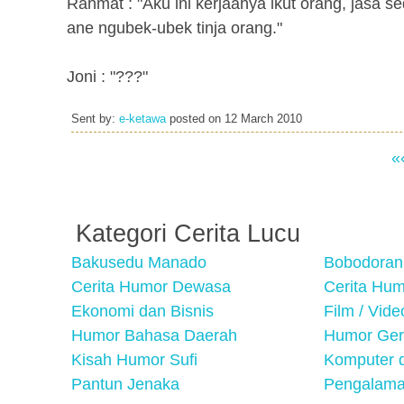
Rahmat : "Aku ini kerjaanya ikut orang, jasa se
ane ngubek-ubek tinja orang."
Joni : "???"
Sent by:
e-ketawa
posted on
12 March 2010
«
Kategori Cerita Lucu
Bakusedu Manado
Bobodoran
Cerita Humor Dewasa
Cerita Hu
Ekonomi dan Bisnis
Film / Vid
Humor Bahasa Daerah
Humor Ger
Kisah Humor Sufi
Komputer d
Pantun Jenaka
Pengalama