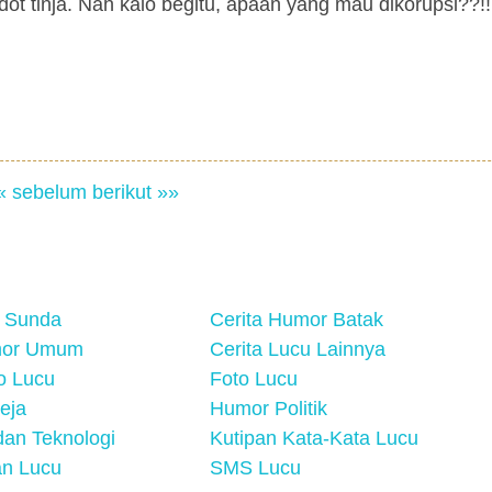
dot tinja. Nah kalo begitu, apaan yang mau dikorupsi??!!
« sebelum
berikut »»
 Sunda
Cerita Humor Batak
mor Umum
Cerita Lucu Lainnya
eo Lucu
Foto Lucu
eja
Humor Politik
an Teknologi
Kutipan Kata-Kata Lucu
n Lucu
SMS Lucu