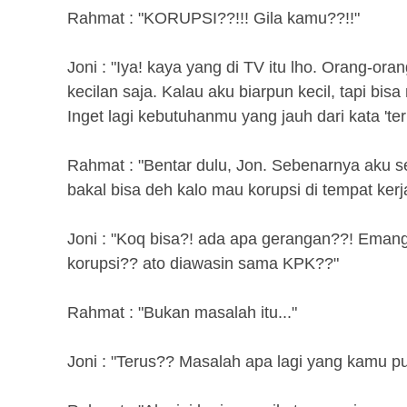
Rahmat : "KORUPSI??!!! Gila kamu??!!"
Joni : "Iya! kaya yang di TV itu lho. Orang-ora
kecilan saja. Kalau aku biarpun kecil, tapi bi
Inget lagi kebutuhanmu yang jauh dari kata 'terp
Rahmat : "Bentar dulu, Jon. Sebenarnya aku s
bakal bisa deh kalo mau korupsi di tempat kerja
Joni : "Koq bisa?! ada apa gerangan??! Ema
korupsi?? ato diawasin sama KPK??"
Rahmat : "Bukan masalah itu..."
Joni : "Terus?? Masalah apa lagi yang kamu p