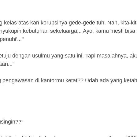
ng kelas atas kan korupsinya gede-gede tuh. Nah, kita-ki
sa nyukupin kebutuhan sekeluarga... Ayo, kamu mesti bisa
enuhi'..."
etuju dengan usulmu yang satu ini. Tapi masalahnya, ak
an..."
ng pengawasan di kantormu ketat?? Udah ada yang keta
usingin??"