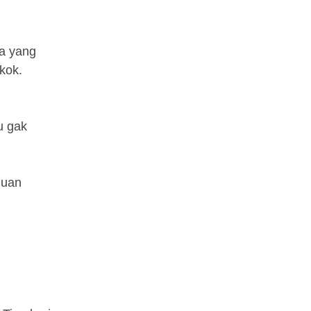
ta yang
 kok.
u gak
huan