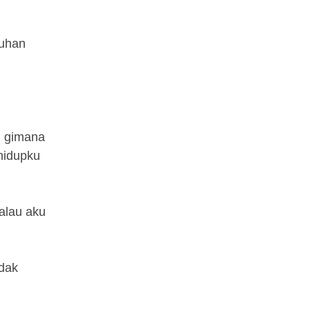
tuhan
pi gimana
hidupku
alau aku
idak