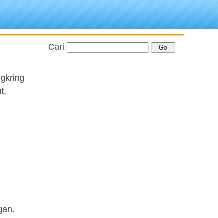
Cari
gkring
t,
gan.