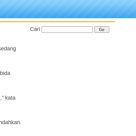
Cari
 sedang
 bida
" kata
indahkan.