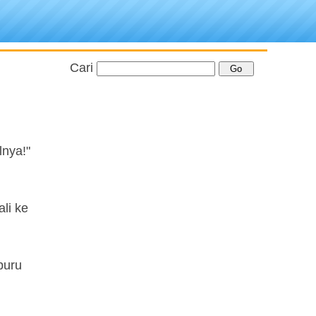
Cari
lnya!"
li ke
buru