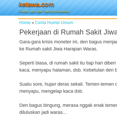
ketawa.com
Cerita Lucu dan Humor Indonesia
Home
»
Cerita Humor Umum
Pekerjaan di Rumah Sakit Jiw
Gara-gara krisis moneter ini, den bagus menja
ke Rumah sakit Jiwa Harapan Waras.
Seperti biasa, di rumah sakit itu tiap hari di
kaca, menyapu halaman, dsb. Kebetulan den ba
Suatu sore, hujan deras sekali. Temen-temen 
menyapu, mengelap kaca dsb.
Den bagus bingung, merasa nggak enak temen-
diluluskan jadi waras...