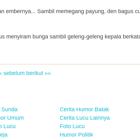
dan embernya... Sambil memegang payung, den bagus cu
s menyiram bunga sambil geleng-geleng kepala berkata 
« sebelum
berikut »»
 Sunda
Cerita Humor Batak
mor Umum
Cerita Lucu Lainnya
eo Lucu
Foto Lucu
eja
Humor Politik