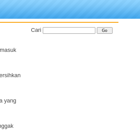
Cari
a masuk
bersihkan
da yang
 nggak