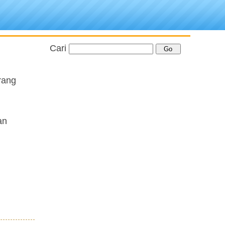
Cari
rang
an