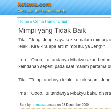
ketawa.com
Cerita Lucu dan Humor Indonesia
Home
»
Cerita Humor Umum
Mimpi yang Tidak Baik
Tita : "Jeng, Jeng, saya kok semalam mimpi 
lelaki. Kira-kira apa arti mimpi itu, ya Jeng?"
Irna : "Oooh, itu tandanya Mbakyu akan bertem
keindahan seperti pada saat malam pertama du
Tita : "Tetapi anehnya lelaki itu kok suami Jeng
Irna : "Oooo. itu tandanya Mbakyu bakal diser
Sent by:
e-ketawa
posted on
28 December 2009