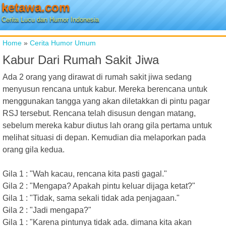
ketawa.com
Cerita Lucu dan Humor Indonesia
Home
»
Cerita Humor Umum
Kabur Dari Rumah Sakit Jiwa
Ada 2 orang yang dirawat di rumah sakit jiwa sedang
menyusun rencana untuk kabur. Mereka berencana untuk
menggunakan tangga yang akan diletakkan di pintu pagar
RSJ tersebut. Rencana telah disusun dengan matang,
sebelum mereka kabur diutus lah orang gila pertama untuk
melihat situasi di depan. Kemudian dia melaporkan pada
orang gila kedua.
Gila 1 : "Wah kacau, rencana kita pasti gagal."
Gila 2 : "Mengapa? Apakah pintu keluar dijaga ketat?"
Gila 1 : "Tidak, sama sekali tidak ada penjagaan."
Gila 2 : "Jadi mengapa?"
Gila 1 : "Karena pintunya tidak ada. dimana kita akan