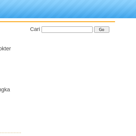
Cari
okter
angka