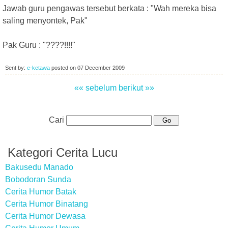
Jawab guru pengawas tersebut berkata : "Wah mereka bisa
saling menyontek, Pak"
Pak Guru : "????!!!!"
Sent by:
e-ketawa
posted on
07 December 2009
«« sebelum
berikut »»
Cari
Kategori Cerita Lucu
Bakusedu Manado
Bobodoran Sunda
Cerita Humor Batak
Cerita Humor Binatang
Cerita Humor Dewasa