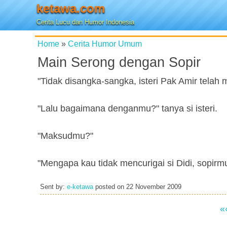
ketawa.com
Cerita Lucu dan Humor Indonesia
Home
»
Cerita Humor Umum
Main Serong dengan Sopir
"Tidak disangka-sangka, isteri Pak Amir telah 
"Lalu bagaimana denganmu?" tanya si isteri.
"Maksudmu?"
"Mengapa kau tidak mencurigai si Didi, sopirmu
Sent by:
e-ketawa
posted on
22 November 2009
«