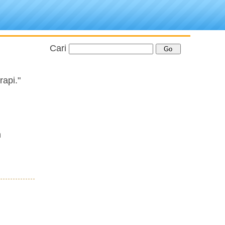
Cari
api."
n