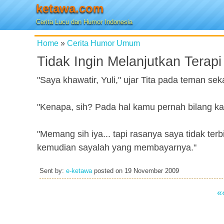
ketawa.com
Cerita Lucu dan Humor Indonesia
Home
»
Cerita Humor Umum
Tidak Ingin Melanjutkan Terapi
"Saya khawatir, Yuli," ujar Tita pada teman s
"Kenapa, sih? Pada hal kamu pernah bilang k
"Memang sih iya... tapi rasanya saya tidak terb
kemudian sayalah yang membayarnya."
Sent by:
e-ketawa
posted on
19 November 2009
«