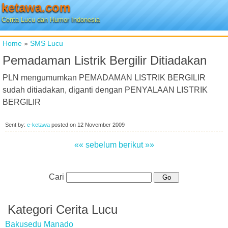
ketawa.com
Cerita Lucu dan Humor Indonesia
Home
»
SMS Lucu
Pemadaman Listrik Bergilir Ditiadakan
PLN mengumumkan PEMADAMAN LISTRIK BERGILIR
sudah ditiadakan, diganti dengan PENYALAAN LISTRIK
BERGILIR
Sent by:
e-ketawa
posted on
12 November 2009
«« sebelum
berikut »»
Cari
Kategori Cerita Lucu
Bakusedu Manado