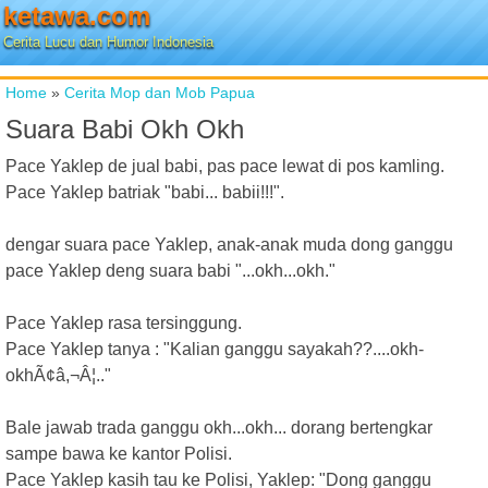
ketawa.com
Cerita Lucu dan Humor Indonesia
Home
»
Cerita Mop dan Mob Papua
Suara Babi Okh Okh
Pace Yaklep de jual babi, pas pace lewat di pos kamling.
Pace Yaklep batriak "babi... babii!!!".
dengar suara pace Yaklep, anak-anak muda dong ganggu
pace Yaklep deng suara babi "...okh...okh."
Pace Yaklep rasa tersinggung.
Pace Yaklep tanya : "Kalian ganggu sayakah??....okh-
okhÃ¢â,¬Â¦.."
Bale jawab trada ganggu okh...okh... dorang bertengkar
sampe bawa ke kantor Polisi.
Pace Yaklep kasih tau ke Polisi, Yaklep: "Dong ganggu