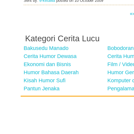
Sent by:
e-ketawa
posted on
10 October 2009
«
Kategori Cerita Lucu
Bakusedu Manado
Bobodoran
Cerita Humor Dewasa
Cerita Hu
Ekonomi dan Bisnis
Film / Vid
Humor Bahasa Daerah
Humor Ger
Kisah Humor Sufi
Komputer d
Pantun Jenaka
Pengalama