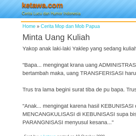
ketawa.com
Cerita Lucu dan Humor Indonesia
Home
»
Cerita Mop dan Mob Papua
Minta Uang Kuliah
Yakop anak laki-laki Yaklep yang sedang kuliah
"Bapa... mengingat krana uang ADMINISTRA
bertambah maka, uang TRANSFERISASI harus 
Trus tra lama begini surat tiba de pu bapa. Tru
"Anak... mengingat karena hasil KEBUNISAS
MENCANGKULISASI di KEBUNISASI supa bisa 
PARANGNISASI menyusul kesana..."