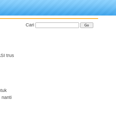
Cari
I trus
tuk
nanti