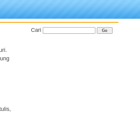
Cari
ri.
sung
ulis,