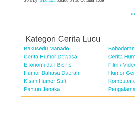
Sent by:
e-ketawa
posted on
10 October 2009
«
Kategori Cerita Lucu
Bakusedu Manado
Bobodoran
Cerita Humor Dewasa
Cerita Hu
Ekonomi dan Bisnis
Film / Vid
Humor Bahasa Daerah
Humor Ger
Kisah Humor Sufi
Komputer d
Pantun Jenaka
Pengalama