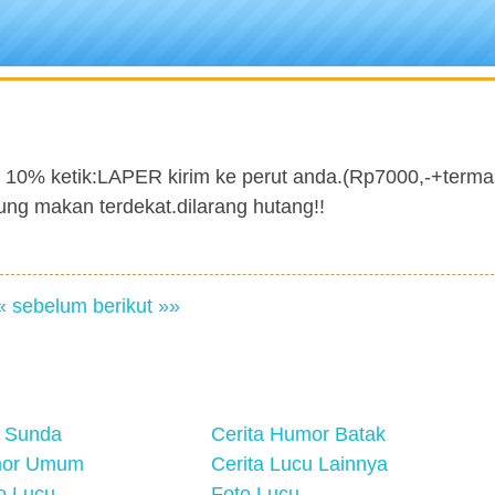
n 10% ketik:LAPER kirim ke perut anda.(Rp7000,-+term
ung makan terdekat.dilarang hutang!!
« sebelum
berikut »»
 Sunda
Cerita Humor Batak
mor Umum
Cerita Lucu Lainnya
eo Lucu
Foto Lucu