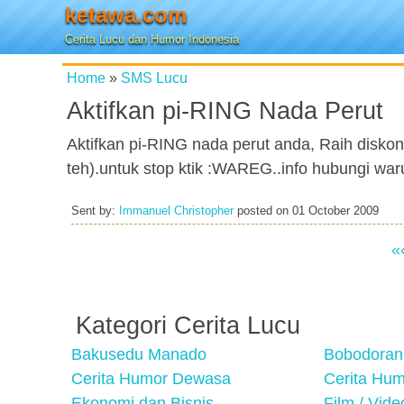
ketawa.com
Cerita Lucu dan Humor Indonesia
Home
»
SMS Lucu
Aktifkan pi-RING Nada Perut
Aktifkan pi-RING nada perut anda, Raih disko
teh).untuk stop ktik :WAREG..info hubungi war
Sent by:
Immanuel Christopher
posted on
01 October 2009
«
Kategori Cerita Lucu
Bakusedu Manado
Bobodoran
Cerita Humor Dewasa
Cerita Hu
Ekonomi dan Bisnis
Film / Vid