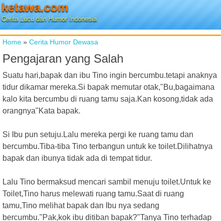
ketawa.com
Cerita Lucu dan Humor Indonesia
Home
»
Cerita Humor Dewasa
Pengajaran yang Salah
Suatu hari,bapak dan ibu Tino ingin bercumbu.tetapi anaknya
tidur dikamar mereka.Si bapak memutar otak,"Bu,bagaimana
kalo kita bercumbu di ruang tamu saja.Kan kosong,tidak ada
orangnya"Kata bapak.
Si Ibu pun setuju.Lalu mereka pergi ke ruang tamu dan
bercumbu.Tiba-tiba Tino terbangun untuk ke toilet.Dilihatnya
bapak dan ibunya tidak ada di tempat tidur.
Lalu Tino bermaksud mencari sambil menuju toilet.Untuk ke
Toilet,Tino harus melewati ruang tamu.Saat di ruang
tamu,Tino melihat bapak dan Ibu nya sedang
bercumbu."Pak,kok ibu ditiban bapak?"Tanya Tino terhadap