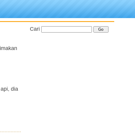
Cari
dimakan
pi, dia