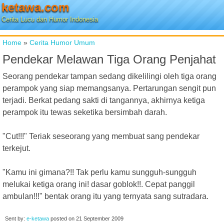
ketawa.com
Cerita Lucu dan Humor Indonesia
Home
»
Cerita Humor Umum
Pendekar Melawan Tiga Orang Penjahat
Seorang pendekar tampan sedang dikelilingi oleh tiga orang
perampok yang siap memangsanya. Pertarungan sengit pun
terjadi. Berkat pedang sakti di tangannya, akhirnya ketiga
perampok itu tewas seketika bersimbah darah.
"Cut!!!" Teriak seseorang yang membuat sang pendekar
terkejut.
"Kamu ini gimana?!! Tak perlu kamu sungguh-sungguh
melukai ketiga orang ini! dasar goblok!!. Cepat panggil
ambulan!!!" bentak orang itu yang ternyata sang sutradara.
Sent by:
e-ketawa
posted on
21 September 2009