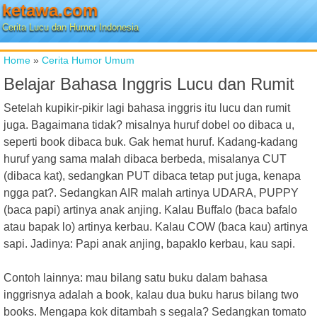
ketawa.com
Cerita Lucu dan Humor Indonesia
Home
»
Cerita Humor Umum
Belajar Bahasa Inggris Lucu dan Rumit
Setelah kupikir-pikir lagi bahasa inggris itu lucu dan rumit
juga. Bagaimana tidak? misalnya huruf dobel oo dibaca u,
seperti book dibaca buk. Gak hemat huruf. Kadang-kadang
huruf yang sama malah dibaca berbeda, misalanya CUT
(dibaca kat), sedangkan PUT dibaca tetap put juga, kenapa
ngga pat?. Sedangkan AIR malah artinya UDARA, PUPPY
(baca papi) artinya anak anjing. Kalau Buffalo (baca bafalo
atau bapak lo) artinya kerbau. Kalau COW (baca kau) artinya
sapi. Jadinya: Papi anak anjing, bapaklo kerbau, kau sapi.
Contoh lainnya: mau bilang satu buku dalam bahasa
inggrisnya adalah a book, kalau dua buku harus bilang two
books. Mengapa kok ditambah s segala? Sedangkan tomato