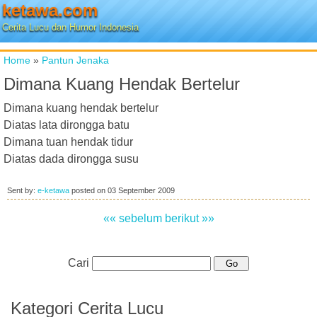
ketawa.com
Cerita Lucu dan Humor Indonesia
Home
»
Pantun Jenaka
Dimana Kuang Hendak Bertelur
Dimana kuang hendak bertelur
Diatas lata dirongga batu
Dimana tuan hendak tidur
Diatas dada dirongga susu
Sent by:
e-ketawa
posted on
03 September 2009
«« sebelum
berikut »»
Cari
Kategori Cerita Lucu