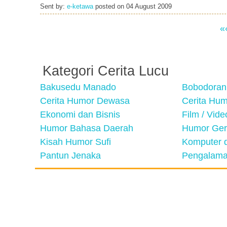
Sent by:
e-ketawa
posted on
04 August 2009
«
Kategori Cerita Lucu
Bakusedu Manado
Bobodoran
Cerita Humor Dewasa
Cerita Hu
Ekonomi dan Bisnis
Film / Vid
Humor Bahasa Daerah
Humor Ger
Kisah Humor Sufi
Komputer d
Pantun Jenaka
Pengalama