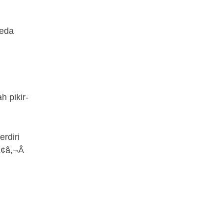
Beda
 pikir-
rdiri
¢â,¬Â