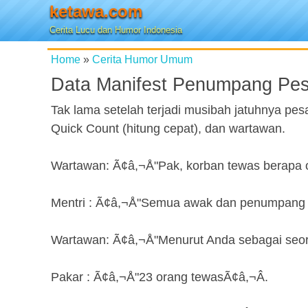
ketawa.com
Cerita Lucu dan Humor Indonesia
Home
»
Cerita Humor Umum
Data Manifest Penumpang Pe
Tak lama setelah terjadi musibah jatuhnya pe
Quick Count (hitung cepat), dan wartawan.
Wartawan: Ã¢â,¬Å"Pak, korban tewas berapa 
Mentri : Ã¢â,¬Å"Semua awak dan penumpang t
Wartawan: Ã¢â,¬Å"Menurut Anda sebagai seor
Pakar : Ã¢â,¬Å"23 orang tewasÃ¢â,¬Â.