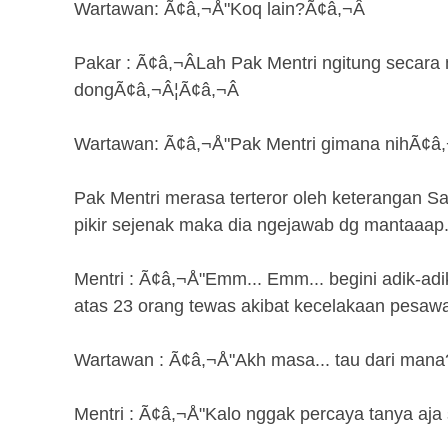
Wartawan: Ã¢â,¬Å"Koq lain?Ã¢â,¬Â
Pakar : Ã¢â,¬ÂLah Pak Mentri ngitung secara
dongÃ¢â,¬Â¦Ã¢â,¬Â
Wartawan: Ã¢â,¬Å"Pak Mentri gimana nihÃ¢â,
Pak Mentri merasa terteror oleh keterangan Sa
pikir sejenak maka dia ngejawab dg mantaaap
Mentri : Ã¢â,¬Å"Emm... Emm... begini adik-adi
atas 23 orang tewas akibat kecelakaan pesawa
Wartawan : Ã¢â,¬Å"Akh masa... tau dari mana
Mentri : Ã¢â,¬Å"Kalo nggak percaya tanya aja