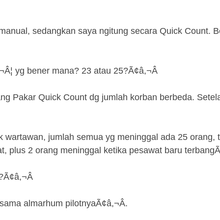
 manual, sedangkan saya ngitung secara Quick Count. 
¬Â¦ yg bener mana? 23 atau 25?Ã¢â,¬Â
ng Pakar Quick Count dg jumlah korban berbeda. Setelah
.
k wartawan, jumlah semua yg meninggal ada 25 orang, te
t, plus 2 orang meninggal ketika pesawat baru terbangÃ
?Ã¢â,¬Â
 sama almarhum pilotnyaÃ¢â,¬Â.