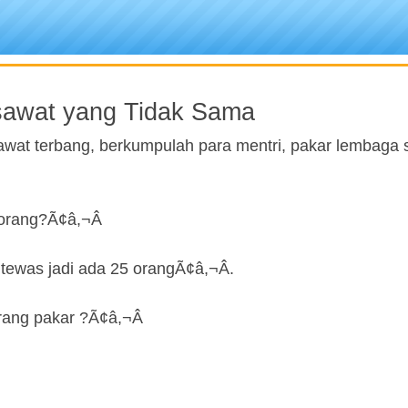
sawat yang Tidak Sama
sawat terbang, berkumpulah para mentri, pakar lembaga 
orang?Ã¢â,¬Â
ewas jadi ada 25 orangÃ¢â,¬Â.
ang pakar ?Ã¢â,¬Â