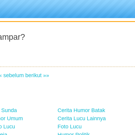
Nampar?
« sebelum
berikut »»
 Sunda
Cerita Humor Batak
mor Umum
Cerita Lucu Lainnya
eo Lucu
Foto Lucu
eja
Humor Politik