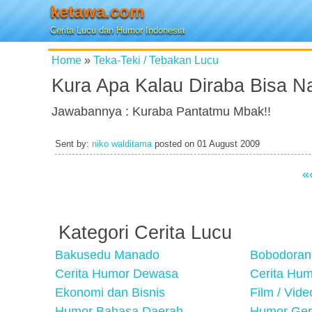
ketawa.com
Cerita Lucu dan Humor Indonesia
Home
»
Teka-Teki / Tebakan Lucu
Kura Apa Kalau Diraba Bisa 
Jawabannya : Kuraba Pantatmu Mbak!!
Sent by:
niko walditama
posted on
01 August 2009
«
Kategori Cerita Lucu
Bakusedu Manado
Bobodoran
Cerita Humor Dewasa
Cerita Hu
Ekonomi dan Bisnis
Film / Vid
Humor Bahasa Daerah
Humor Ger