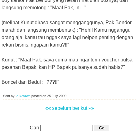
boy kantor Pak Bendor yang heran lihat ulah bosnya) dan
langsung memotong : "Maaf Pak, ini..."
(melihat Kunut dirasa sangat mengganggunya, Pak Bendor
marah dan langsung membentak) : "Heh!! Kamu ngganggu
orang aja, kamu tau nggak saya lagi nelpon penting dengan
rekan bisnis, ngapain kamu?!!"
Kunut : "Maaf Pak, saya cuma mau nganterin voucher pulsa
pesanan Bapak, kan HP Bapak pulsanya sudah habis?"
Boncel dan Bedul : "???!!"
Sent by:
e-ketawa
posted on
25 July 2009
«« sebelum
berikut »»
Cari