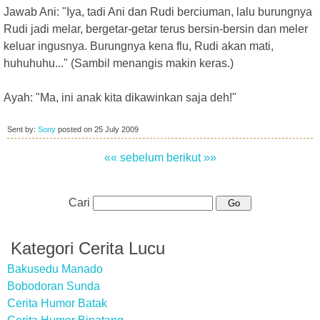
Jawab Ani: "Iya, tadi Ani dan Rudi berciuman, lalu burungnya
Rudi jadi melar, bergetar-getar terus bersin-bersin dan meler
keluar ingusnya. Burungnya kena flu, Rudi akan mati,
huhuhuhu..." (Sambil menangis makin keras.)
Ayah: "Ma, ini anak kita dikawinkan saja deh!"
Sent by:
Sony
posted on
25 July 2009
«« sebelum
berikut »»
Cari
Kategori Cerita Lucu
Bakusedu Manado
Bobodoran Sunda
Cerita Humor Batak