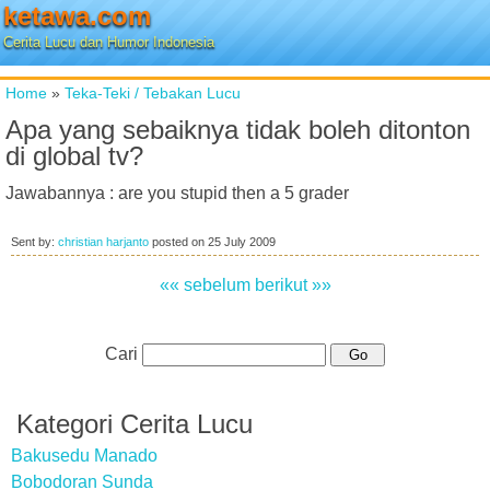
ketawa.com
Cerita Lucu dan Humor Indonesia
Home
»
Teka-Teki / Tebakan Lucu
Apa yang sebaiknya tidak boleh ditonton
di global tv?
Jawabannya : are you stupid then a 5 grader
Sent by:
christian harjanto
posted on
25 July 2009
«« sebelum
berikut »»
Cari
Kategori Cerita Lucu
Bakusedu Manado
Bobodoran Sunda