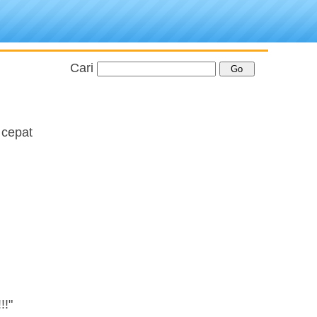
Cari
 cepat
!!"