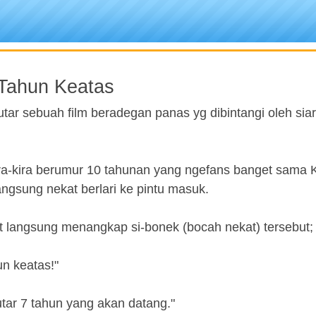
Tahun Keatas
r sebuah film beradegan panas yg dibintangi oleh siart
ira-kira berumur 10 tahunan yang ngefans banget sama K
ngsung nekat berlari ke pintu masuk.
at langsung menangkap si-bonek (bocah nekat) tersebut;
un keatas!"
utar 7 tahun yang akan datang."