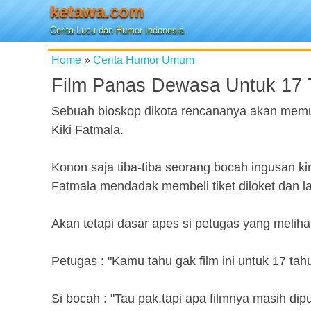
ketawa.com
Cerita Lucu dan Humor Indonesia
Home
»
Cerita Humor Umum
Film Panas Dewasa Untuk 17 
Sebuah bioskop dikota rencananya akan memuta
Kiki Fatmala.
Konon saja tiba-tiba seorang bocah ingusan k
Fatmala mendadak membeli tiket diloket dan la
Akan tetapi dasar apes si petugas yang melih
Petugas : "Kamu tahu gak film ini untuk 17 tah
Si bocah : "Tau pak,tapi apa filmnya masih dip