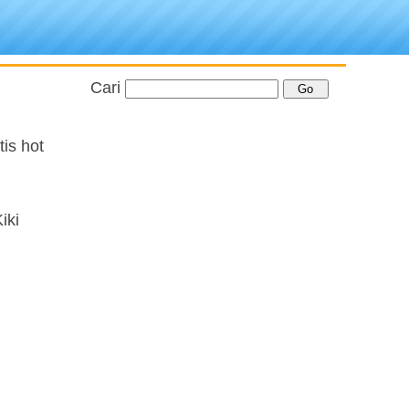
Cari
is hot
iki