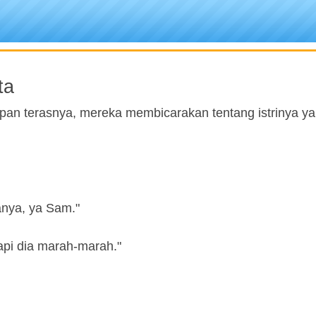
ta
an terasnya, mereka membicarakan tentang istrinya y
nya, ya Sam."
api dia marah-marah."