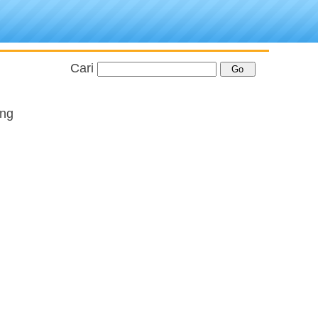
Cari
ang