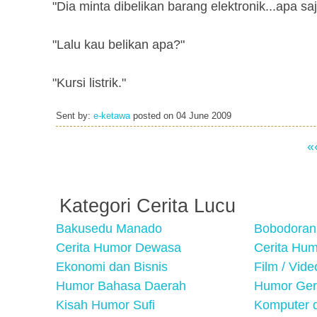
"Dia minta dibelikan barang elektronik...apa sa
"Lalu kau belikan apa?"
"Kursi listrik."
Sent by:
e-ketawa
posted on
04 June 2009
«
Kategori Cerita Lucu
Bakusedu Manado
Bobodoran
Cerita Humor Dewasa
Cerita Hu
Ekonomi dan Bisnis
Film / Vid
Humor Bahasa Daerah
Humor Ger
Kisah Humor Sufi
Komputer d