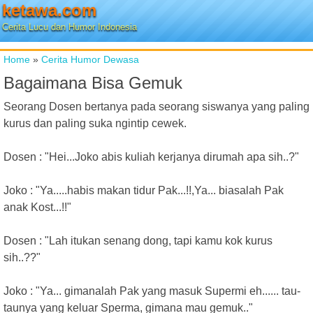
ketawa.com
Cerita Lucu dan Humor Indonesia
Home
»
Cerita Humor Dewasa
Bagaimana Bisa Gemuk
Seorang Dosen bertanya pada seorang siswanya yang paling
kurus dan paling suka ngintip cewek.
Dosen : "Hei...Joko abis kuliah kerjanya dirumah apa sih..?"
Joko : "Ya.....habis makan tidur Pak...!!,Ya... biasalah Pak
anak Kost...!!"
Dosen : "Lah itukan senang dong, tapi kamu kok kurus
sih..??"
Joko : "Ya... gimanalah Pak yang masuk Supermi eh...... tau-
taunya yang keluar Sperma, gimana mau gemuk.."