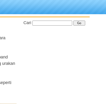
Cari
ara
 band
g urakan
seperti