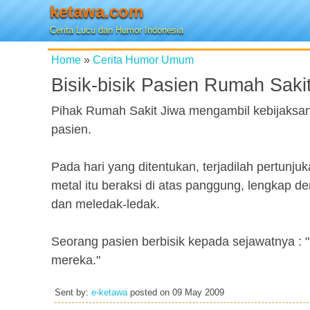
ketawa.com
Cerita Lucu dan Humor Indonesia
Home
»
Cerita Humor Umum
Bisik-bisik Pasien Rumah Saki
Pihak Rumah Sakit Jiwa mengambil kebijaksa
pasien.
Pada hari yang ditentukan, terjadilah pertunj
metal itu beraksi di atas panggung, lengkap 
dan meledak-ledak.
Seorang pasien berbisik kepada sejawatnya : "Ka
mereka."
Sent by:
e-ketawa
posted on
09 May 2009