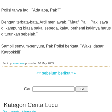
Polisi tanya lagi, "Ada apa, Pak?"
Dengan terbata-bata, Ardi menjawab, "Maaf, Pa ... Pak, saya
di kampung biasa pakai sepeda, kalau berhenti kakinya harus
diturunkan sebelah."
Sambil senyum-senyum, Pak Polisi berkata, "Wakz, dasar
Katrookk!!!"
Sent by:
e-ketawa
posted on
08 May 2009
«« sebelum
berikut »»
Cari
Kategori Cerita Lucu