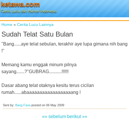
ketawa.com
Cerita Lucu dan Humor Indonesia
Home
»
Cerita Lucu Lainnya
Sudah Telat Satu Bulan
"Bang......aye telat sebulan, terakhir aye lupa gimana nih bang
!"
Memang kamu enggak minum pilnya
sayang.......?"GUBRAG...........!!!!!!
Dasar abang telat otaknya kesitu terus cicilan
rumah......abaaaaaaaaaaaaaaaaaang !
Sent by:
Bang Fana
posted on
06 May 2009
«« sebelum
berikut »»