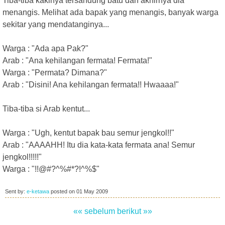
Tiba-tiba kakinya tersandung batu dan akhirnya dia
menangis. Melihat ada bapak yang menangis, banyak warga
sekitar yang mendatanginya...
Warga : "Ada apa Pak?"
Arab : "Ana kehilangan fermata! Fermata!"
Warga : "Permata? Dimana?"
Arab : "Disini! Ana kehilangan fermata!! Hwaaaa!"
Tiba-tiba si Arab kentut...
Warga : "Ugh, kentut bapak bau semur jengkol!!"
Arab : "AAAAHH! Itu dia kata-kata fermata ana! Semur
jengkol!!!!!"
Warga : "!!@#?^%#*?!^%$"
Sent by:
e-ketawa
posted on
01 May 2009
«« sebelum
berikut »»