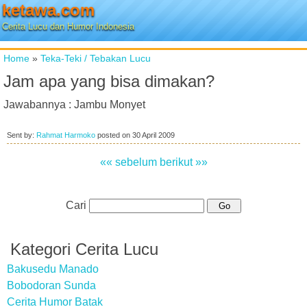
ketawa.com
Cerita Lucu dan Humor Indonesia
Home
»
Teka-Teki / Tebakan Lucu
Jam apa yang bisa dimakan?
Jawabannya : Jambu Monyet
Sent by:
Rahmat Harmoko
posted on
30 April 2009
«« sebelum
berikut »»
Cari
Kategori Cerita Lucu
Bakusedu Manado
Bobodoran Sunda
Cerita Humor Batak