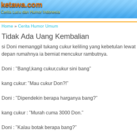
ketawa.com
Cerita Lucu dan Humor Indonesia
Home
»
Cerita Humor Umum
Tidak Ada Uang Kembalian
si Doni memanggil tukang cukur keliling yang kebetulan lewat
depan rumahnya ia berniat mencukur rambutnya.
Doni : "Bang!,kang cukur,cukur sini bang"
kang cukur: "Mau cukur Don?!"
Doni : "Dipendekin berapa harganya bang?"
kang cukur : "Murah cuma 3000 Don."
Doni : "Kalau botak berapa bang?"