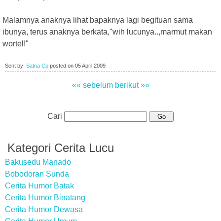
Malamnya anaknya lihat bapaknya lagi begituan sama
ibunya, terus anaknya berkata,"wih lucunya..,marmut makan
wortel!"
Sent by:
Satria Cp
posted on
05 April 2009
«« sebelum
berikut »»
Cari
Kategori Cerita Lucu
Bakusedu Manado
Bobodoran Sunda
Cerita Humor Batak
Cerita Humor Binatang
Cerita Humor Dewasa