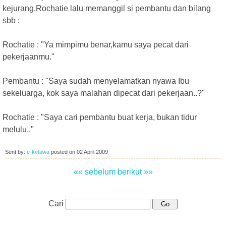
kejurang,Rochatie lalu memanggil si pembantu dan bilang
sbb :
Rochatie : "Ya mimpimu benar,kamu saya pecat dari
pekerjaanmu."
Pembantu : "Saya sudah menyelamatkan nyawa Ibu
sekeluarga, kok saya malahan dipecat dari pekerjaan..?"
Rochatie : "Saya cari pembantu buat kerja, bukan tidur
melulu.."
Sent by:
e-ketawa
posted on
02 April 2009
«« sebelum
berikut »»
Cari