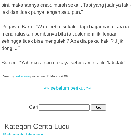
sini, makanannya enak, murah sekali. Tapi yang jualnya laki-
laki dan tidak punya lengan satu pun."
Pegawai Baru : "Wah, hebat sekali....tapi bagaimana cara ia
menghaluskan bumbunya bila ia tidak memiliki lengan
sehingga tidak bisa mengulek ? Apa dia pakai kaki ? Jijik
dong.... "
Senior : "Yah maka dari itu saya sebutkan, dia itu 'laki-laki' !"
Sent by:
e-ketawa
posted on
30 March 2009
«« sebelum
berikut »»
Cari
Kategori Cerita Lucu