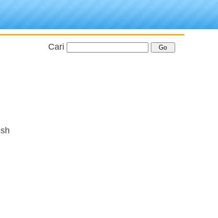
Cari
ish