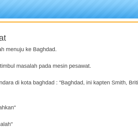
at
lah menuju ke Baghdad.
a timbul masalah pada mesin pesawat.
ra di kota baghdad : "Baghdad, ini kapten Smith, Brit
lahkan"
alah"