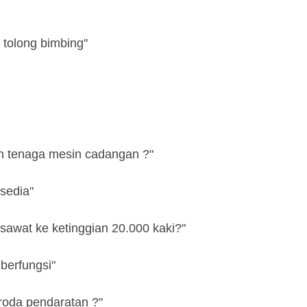
, tolong bimbing"
n tenaga mesin cadangan ?"
rsedia"
awat ke ketinggian 20.000 kaki?"
 berfungsi"
roda pendaratan ?"