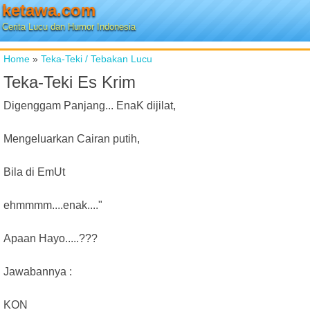
ketawa.com
Cerita Lucu dan Humor Indonesia
Home
»
Teka-Teki / Tebakan Lucu
Teka-Teki Es Krim
Digenggam Panjang... EnaK dijilat,
Mengeluarkan Cairan putih,
Bila di EmUt
ehmmmm....enak...."
Apaan Hayo.....???
Jawabannya :
KON