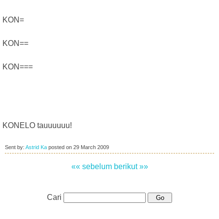
KON=
KON==
KON===
KONELO tauuuuuu!
Sent by:
Astrid Ka
posted on
29 March 2009
«« sebelum
berikut »»
Cari