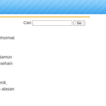
Cari
erhormat
. Namun
sehari-
rdi,
n alasan