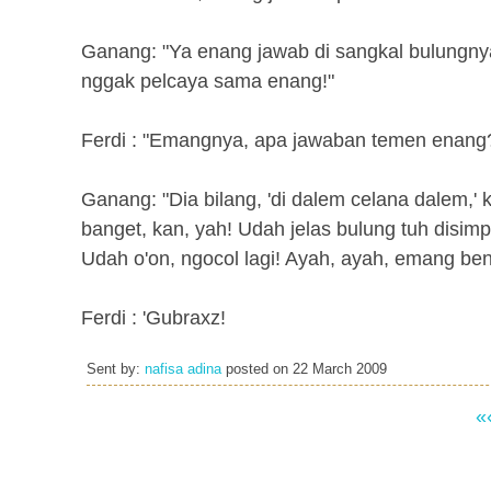
Ganang: "Ya enang jawab di sangkal bulungnya
nggak pelcaya sama enang!"
Ferdi : "Emangnya, apa jawaban temen enang
Ganang: "Dia bilang, 'di dalem celana dalem,'
banget, kan, yah! Udah jelas bulung tuh disimp
Udah o'on, ngocol lagi! Ayah, ayah, emang ben
Ferdi : 'Gubraxz!
Sent by:
nafisa adina
posted on
22 March 2009
«