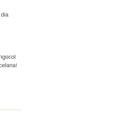
 dia
 ngocol
celana!