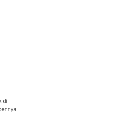
 di
mpennya