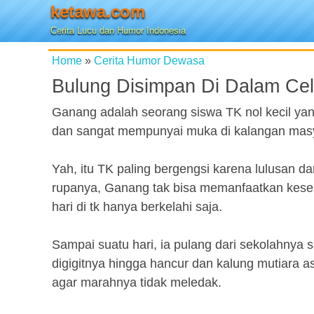
ketawa.com
Cerita Lucu dan Humor Indonesia
Home
»
Cerita Humor Dewasa
Bulung Disimpan Di Dalam Ce
Ganang adalah seorang siswa TK nol kecil ya
dan sangat mempunyai muka di kalangan masy
Yah, itu TK paling bergengsi karena lulusan da
rupanya, Ganang tak bisa memanfaatkan kesemp
hari di tk hanya berkelahi saja.
Sampai suatu hari, ia pulang dari sekolahnya s
digigitnya hingga hancur dan kalung mutiara as
agar marahnya tidak meledak.